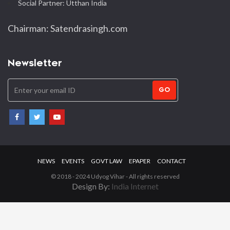
Social Partner: Utthan India
Chairman: Satendrasingh.com
Newsletter
GO
NEWS
EVENTS
GOVT LAW
EPAPER
CONTACT
© 2018 - 2024 Udyog Vihar - All rights reserved
Design By:
India Internet