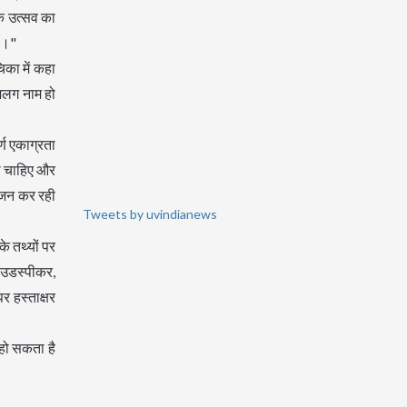
िक उत्सव का
है।"
का में कहा
अलग नाम हो
्ण एकाग्रता
ना चाहिए और
ोजन कर रही
Tweets by uvindianews
े तथ्यों पर
लाउडस्पीकर,
 हस्ताक्षर
 हो सकता है