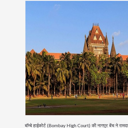
बॉम्बे हाईकोर्ट (Bombay High Court) की नागपुर बेंच ने रामदा