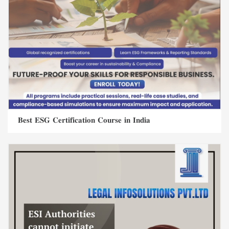
𝐁𝐞𝐬𝐭 𝐄𝐒𝐆 𝐂𝐞𝐫𝐭𝐢𝐟𝐢𝐜𝐚𝐭𝐢𝐨𝐧 𝐂𝐨𝐮𝐫𝐬𝐞 𝐢𝐧 𝐈𝐧𝐝𝐢𝐚