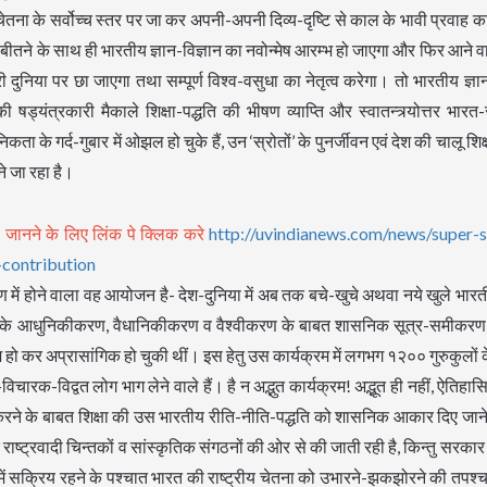
ने चेतना के सर्वोच्च स्तर पर जा कर अपनी-अपनी दिव्य-दृष्टि से काल के भावी प्रवा
 बीतने के साथ ही भारतीय ज्ञान-विज्ञान का नवोन्मेष आरम्भ हो जाएगा और फिर आने वाल
निया पर छा जाएगा तथा सम्पूर्ण विश्व-वसुधा का नेतृत्व करेगा। तो भारतीय ज्ञान
ं की षड्यंत्रकारी मैकाले शिक्षा-पद्धति की भीषण व्याप्ति और स्वातन्त्र्योत्तर भा
के गर्द-गुबार में ओझल हो चुके हैं, उन ‘स्रोतों’ के पुनर्जीवन एवं देश की चालू शिक्
े जा रहा है।
, जानने के लिए लिंक पे क्लिक करे
http://uvindianews.com/news/super-s
-contribution
 में होने वाला वह आयोजन है- देश-दुनिया में अब तक बचे-खुचे अथवा नये खुले भारती
धति के आधुनिकीकरण, वैधानिकीकरण व वैश्वीकरण के बाबत शासनिक सूत्र-समीकरण 
स्तेज हो कर अप्रासांगिक हो चुकी थीं। इस हेतु उस कार्यक्रम में लगभग १२०० गुरुकुलों
िचारक-विद्वत लोग भाग लेने वाले हैं। है न अद्भुत कार्यक्रम! अद्भूत ही नहीं, ऐतिहास
ने के बाबत शिक्षा की उस भारतीय रीति-नीति-पद्धति को शासनिक आकार दिए जाने 
राष्ट्रवादी चिन्तकों व सांस्कृतिक संगठनों की ओर से की जाती रही है, किन्तु सरकार 
ें सक्रिय रहने के पश्चात भारत की राष्ट्रीय चेतना को उभारने-झकझोरने की तपश्चर्या