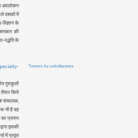
ह का अवलोकन
े दशकों में
-विज्ञान के
रत-सरकार की
षा-पद्धति के
pecialty-
Tweets by uvindianews
य गुरुकुलों
तैयार किये
 के संचालक,
िक भी है वह
का प्रारुप
द्वारा इसकी
 में प्रवृत