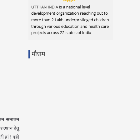
मौसम
ुरातन-सनातन
ुत्थान हेतु
ी हां ! वही