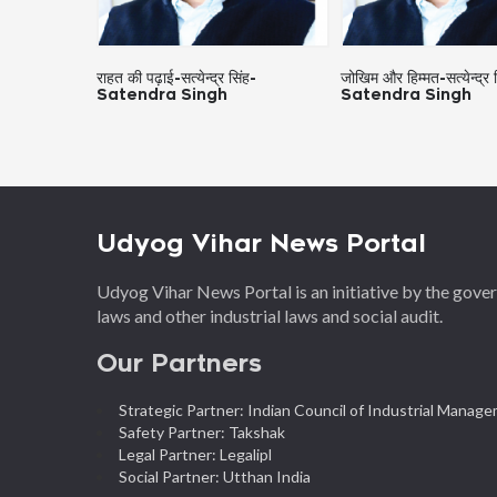
ंह-
राहत की पढ़ाई-सत्येन्द्र सिंह-
जोखिम और हिम्मत-सत्येन्द्र 
Satendra Singh
Satendra Singh
Udyog Vihar News Portal
Udyog Vihar News Portal is an initiative by the gov
laws and other industrial laws and social audit.
Our Partners
Strategic Partner: Indian Council of Industrial Manag
Safety Partner: Takshak
Legal Partner: Legalipl
Social Partner: Utthan India