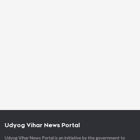
Udyog Vihar News Portal
Udyog Vihar News Portal is an initiative by the government to