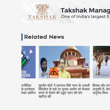
Related News
बाद राजनीतिक
सुप्रीम कोर्ट ने एकनाथ शिंदे ग्रुप के असली
हिंसक और पागल आवारा कुत्तो
्हों के इस्तेमाल
शिवसेना के दावे पर चुनाव आयोग को फैसला
अनुमति दें: केरल सरकार ने सुप
ी याचिका खारिज
करने से रोकने की उद्धव ग्रुप की मांग
अनुरोध किया
खारिज की