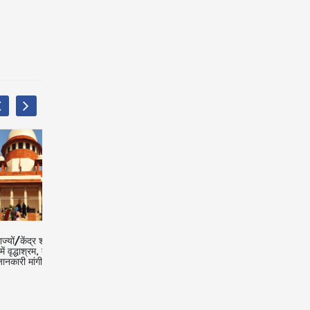
ासित प्रदेशों
लोकोमोटर डिसेबल कैंडिडेट को नेत्रहीन/
राज्य अनुशासनात्मक कार्यवाही 
ुर्गों के लिए
श्रवण बाधित उम्मीदवारों के लिए आरक्षित
न्यायालय के समक्ष विरोधाभासी म
पदों पर तब तक नियुक्त नहीं किया जा
कर सकता, कर्नाटक हाईकोर्ट ने
सकता जब तक कि ऐसे व्यक्ति अनुपलब्ध न
केएसआरटीसी को एसओपी तैयार 
हों: केरल हाईकोर्ट
निर्देश दिया