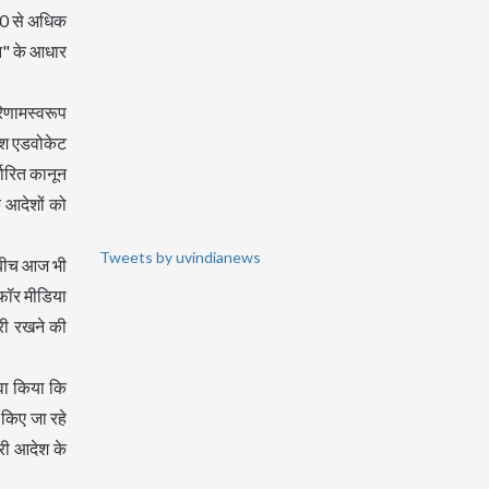
800 से अधिक
घन" के आधार
रिणामस्वरूप
पेश एडवोकेट
धारित कानून
े आदेशों को
Tweets by uvindianews
स बीच आज भी
फॉर मीडिया
री रखने की
वा किया कि
 किए जा रहे
ारी आदेश के