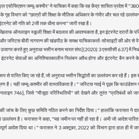
ूल एसोसिएशन जम्मू-कश्मीर' ने याचिका में कहा कि वह केंद्र शासित प्रदेश में "3
ीर के गृह विभाग को "छात्रों की शिक्षा के मौलिक अधिकार के गंभीर और चल रहे उल्लं
 इंटरनेट की गति को 2जी तक धीमा करना" जारी रखा है।
े खिलाफ ऑनलाइन स्कूली शिक्षा में बदलाव की आवश्यकता है, इन इंटरनेट दरारों के प
ई और जस्टिस बीवी नागरत्न की खंडपीठ के समक्ष याचिकाकर्ता-सोसाइटी की ओर से 
 उजागर करते हुए अनुराधा भसीन बनाम भारत संघ [(2020) 3 एससीसी 637] में निर्
 कि इंटरनेट सेवाओं का अनिश्चितकालीन निलंबन अवैध होगा और इंटरनेट बैन करने क
 रूप से पारित किए जा रहे हैं, जो अनुराधा भसीन सिद्धांतों का उल्लंघन कर रहे हैं। इ
 है। यही जम्मू-कश्मीर की वास्तविकता है।" जस्टिस गवई ने पूछा कि फाउंडेशन 
ाइन 746], जिसे "मौजूदा परिस्थितियों" को देखने और तुरंत "प्रतिबंधों को जा
ा की जांच के लिए कुछ समिति गठित करने का निर्देश दिया।" हालांकि फरासत ने दा
देशों का उल्लंघन है। फरासत ने कहा, "यह जमीन पर नहीं हो रहा है। अभी जो आदेश पारित
तर्कपूर्ण आदेश दिया था।" फरासत ने 3 अक्टूबर, 2022 को विभाग द्वारा हाल ही में ज