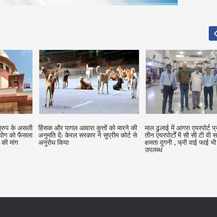
ं को मारने की
माल ढुलाई में आगरा एयरपोर्ट प्रदेश के पहले
लोकोमोटर डिसेबल कैंडिडेट को
्रीम कोर्ट से
तीन एयरपोर्टों में सी सी टी वी सर्विलांस
श्रवण बाधित उम्मीदवारों के लि
क्षमता दुगनी , फ्री वाई फाई भी शीघ्र
पदों पर तब तक नियुक्त नहीं क
उपलब्‍ध
सकता जब तक कि ऐसे व्यक्ति 
हों: केरल हाईकोर्ट