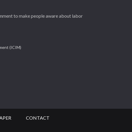
ernment to make people aware about labor
ement (ICIM)
APER
CONTACT