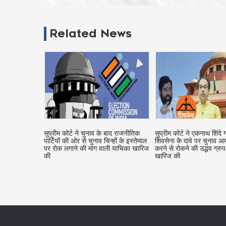
Related News
बाद राजनीतिक
सुप्रीम कोर्ट ने एकनाथ शिंदे ग्रुप के असली
हिंसक और पागल आवारा कुत्तो
्हों के इस्तेमाल
शिवसेना के दावे पर चुनाव आयोग को फैसला
अनुमति दें: केरल सरकार ने सुप
ी याचिका खारिज
करने से रोकने की उद्धव ग्रुप की मांग
अनुरोध किया
खारिज की