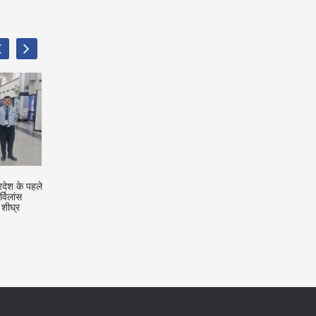
 नेत्रहीन/
राज्य अनुशासनात्मक कार्यवाही और
Mulayam Singh Yadav
ए आरक्षित
न्यायालय के समक्ष विरोधाभासी मत पेश नहीं
ग्राउंड में अंतिम दर्शन को उमड़ी 
िया जा
कर सकता, कर्नाटक हाईकोर्ट ने
चंद्रबाबू नायडू ने अर्पित किए श्र
अनुपलब्ध न
केएसआरटीसी को एसओपी तैयार करने का
निर्देश दिया