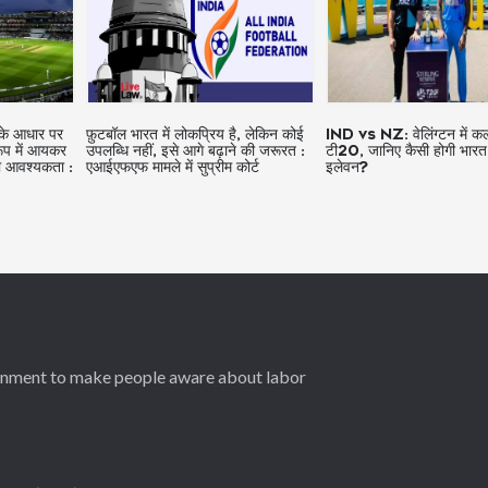
के आधार पर
फ़ुटबॉल भारत में लोकप्रिय है, लेकिन कोई
IND vs NZ: वेलिंग्टन में क
े रूप में आयकर
उपलब्धि नहीं, इसे आगे बढ़ाने की जरूरत :
टी20, जानिए कैसी होगी भारत क
की आवश्यकता :
एआईएफएफ मामले में सुप्रीम कोर्ट
इलेवन?
ernment to make people aware about labor