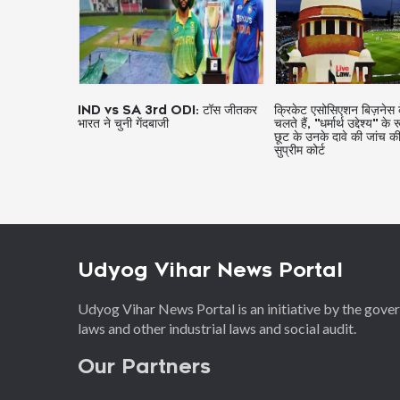
S अधिकारी
IND vs SA 3rd ODI: टॉस जीतकर
क्रिकेट एसोसिएशन बिज़नेस 
मिली नई
भारत ने चुनी गेंदबाजी
चलते हैं, "धर्मार्थ उद्देश्य" क
लाहकार नियुक्त
छूट के उनके दावे की जांच 
सुप्रीम कोर्ट
Udyog Vihar News Portal
Udyog Vihar News Portal is an initiative by the gov
laws and other industrial laws and social audit.
Our Partners