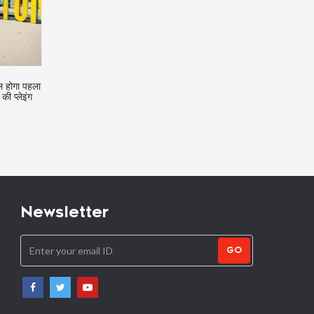
ल होगा पहला
IND vs NZ: तीसरे T20 मैच से
FIFA WC 2022: आज एक्शन मे
ी प्लेइंग
विलियमसन बाहर, इस खतरनाक खिलाड़ी
रोनाल्डो, देखे मैचों का शेड्यूल
को मिली एंट्री
Newsletter
GO