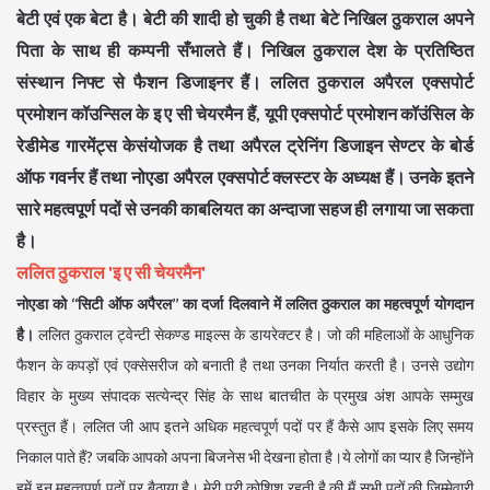
बेटी एवं एक बेटा है। बेटी की शादी हो चुकी है तथा बेटे निखिल ठुकराल अपने
पिता के साथ ही कम्पनी सँभालते हैं। निखिल ठुकराल देश के प्रतिष्ठित
संस्थान निफ्ट से फैशन डिजाइनर हैं। ललित ठुकराल अपैरल एक्सपोर्ट
प्रमोशन कॉउन्सिल के इ ए सी चेयरमैन हैं, यूपी एक्सपोर्ट प्रमोशन कॉउंसिल के
रेडीमेड गारमेंट्स केसंयोजक है तथा अपैरल ट्रेनिंग डिजाइन सेण्टर के बोर्ड
ऑफ गवर्नर हैं तथा नोएडा अपैरल एक्सपोर्ट क्लस्टर के अध्यक्ष हैं। उनके इतने
सारे महत्वपूर्ण पदों से उनकी काबलियत का अन्दाजा सहज ही लगाया जा सकता
है।
ललित ठुकराल 'इ ए सी चेयरमैन'
नोएडा को ‘‘सिटी ऑफ अपैरल’’ का दर्जा दिलवाने में ललित ठुकराल का महत्वपूर्ण योगदान
है।
ललित ठुकराल ट्वेन्टी सेकण्ड माइल्स के डायरेक्टर है। जो की महिलाओं के आधुनिक
फैशन के कपड़ों एवं एक्सेसरीज को बनाती है तथा उनका निर्यात करती है। उनसे उद्योग
विहार के मुख्य संपादक सत्येन्द्र सिंह के साथ बातचीत के प्रमुख अंश आपके सम्मुख
प्रस्तुत हैं। ललित जी आप इतने अधिक महत्वपूर्ण पदों पर हैं कैसे आप इसके लिए समय
निकाल पाते हैं? जबकि आपको अपना बिजनेस भी देखना होता है।ये लोगों का प्यार है जिन्होंने
हमें इन महत्वपूर्ण पदों पर बैठाया है। मेरी पूरी कोशिश रहती है की मैं सभी पदों की जिम्मेवारी