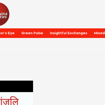
tor’s Eye
Green Pulse
Insightful Exchanges
Mixed