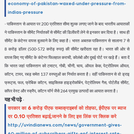
economy-of-pakistan-waxed-under-pressure-from-
indias-pressure
- पाकिस्तान से आयात पर 200 प्रतिशत सीमा शुल्क लगाए जाने के बाद भारतीय आयातकों
ने पाकिस्तान के सीमेंट निर्यातकों से सीमेंट की डिलीवरी लेने से इनकार कर दिया है। साथ ही
सीमेंट के कंटेनर वापस बुलवाने के लिए कहा है। भारत अबतक पाकिस्तान से सालाना 7 से
8 करोड़ डॉलर (500-572 करोड़ रुपए) की सीमेंट खरीदता रहा है। भारत की ओर से
वापस किए गए सीमेंट के कंटेनर फिलहाल कराची, कोलंबो और दुबई पोर्ट पर खड़े हैं। बता दें
कि भारत जहां पाकिस्तान को टमाटर, गोबी, चीनी, चाय, ऑयल केक, पेट्रोलियम ऑयल,
कॉटन, टायर, रबड़ समेत 137 वस्घ्तुओं का निर्यात करता है। वहीं पाकिस्तान से वो ड्राइ
फ्रूट्स, फल, फ्रेबिक कॉटन, साइक्लिक हाइड्रोकॉर्बन, पेट्रोलियम गैस, पोर्टलैंड सीमेंट,
कॉपर वेस्ट और स्क्रैप, कॉटन यॉर्न जैसे 264 प्रमुख उत्पादों का आयात करता है।
यह भी पढ़े
-
सरकार का 6 करोड़ पीएफ सब्सक्राइबर्स को तोहफा, ईपीएफ पर ब्याज
दर 0.10 प्रतिशत बढ़ाई,जानने के लिए इस लिंक पर क्लिक करे
http://uvindianews.com/news/government-gives-
60-million-pf-subscribers-gifts-epf-interest-rate-