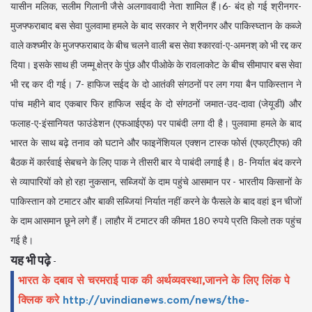
यासीन मलिक, सलीम गिलानी जैसे अलगाववादी नेता शामिल हैं।6- बंद हो गई श्रीनगर-
मुजफ्फराबाद बस सेवा पुलवामा हमले के बाद सरकार ने श्रीनगर और पाकिस्घ्तान के कब्जे
वाले कश्घ्मीर के मुजफ्फराबाद के बीच चलने वाली बस सेवा श्कारवां-ए-अमनश् को भी रद्द कर
दिया। इसके साथ ही जम्मू क्षेत्र के पुंछ और पीओके के रावलाकोट के बीच सीमापार बस सेवा
भी रद्द कर दी गई। 7- हाफिज सईद के दो आतंकी संगठनों पर लग गया बैन पाकिस्तान ने
पांच महीने बाद एकबार फिर हाफिज सईद के दो संगठनों जमात-उद-दावा (जेयूडी) और
फलाह-ए-इंसानियत फाउंडेशन (एफआईएफ) पर पाबंदी लगा दी है। पुलवामा हमले के बाद
भारत के साथ बढ़े तनाव को घटाने और फाइनेंशियल एक्शन टास्क फोर्स (एफएटीएफ) की
बैठक में कार्रवाई सेबचने के लिए पाक ने तीसरी बार ये पाबंदी लगाई है। 8- निर्यात बंद करने
से व्यापारियों को हो रहा नुकसान, सब्जियों के दाम पहुंचे आसमान पर - भारतीय किसानों के
पाकिस्तान को टमाटर और बाकी सब्जियां निर्यात नहीं करने के फैसले के बाद वहां इन चीजों
के दाम आसमान छूने लगे हैं। लाहौर में टमाटर की कीमत 180 रुपये प्रति किलो तक पहुंच
गई है।
यह भी पढ़े
-
भारत के दबाव से चरमराई पाक की अर्थव्यवस्था
,
जानने के लिए लिंक पे
क्लिक करे
http://uvindianews.com/news/the-