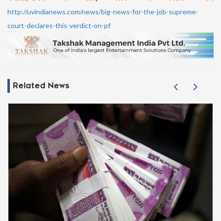
http://uvindianews.com/news/big-news-for-the-job-supreme-
court-declares-this-verdict-on-pf
Related News