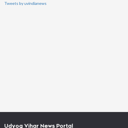
Tweets by uvindianews
Udyog Vihar News Portal